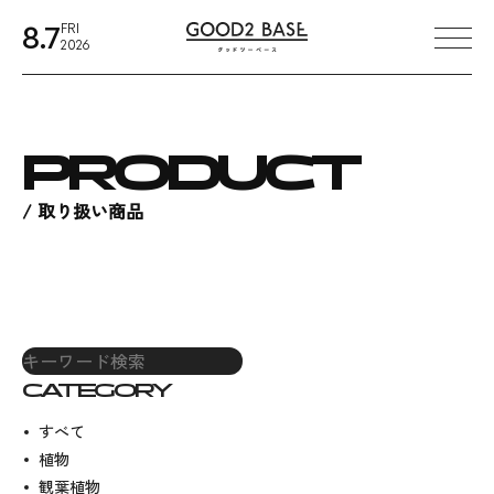
本文までスキップする
8.7
FRI
メ
2026
PRODUCT
取り扱い商品
CATEGORY
すべて
植物
観葉植物