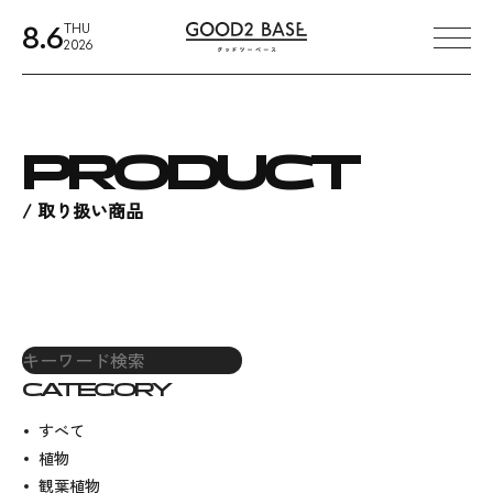
本文までスキップする
8.6
THU
メ
2026
PRODUCT
取り扱い商品
CATEGORY
すべて
植物
観葉植物