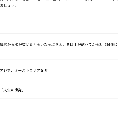
ましょう。
底穴から水が抜けるくらいたっぷりと。冬は土が乾いてから2、3日後
アジア、オーストラリアなど
「人生の出発」