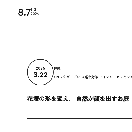
8.7
FRI
2026
PRODUCT
植栽
2025
3.22
ロックガーデン
雑草対策
インターロッキン
花壇の形を変え、 自然が顔を出すお庭