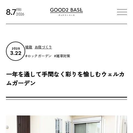
本文までスキップする
8.7
FRI
メ
2026
植栽
お庭づくり
2025
3.22
ロックガーデン
雑草対策
一年を通して手間なく彩りを愉しむウェルカ
ムガーデン